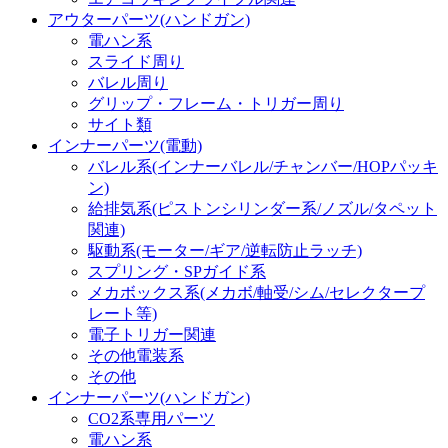
アウターパーツ(ハンドガン)
電ハン系
スライド周り
バレル周り
グリップ・フレーム・トリガー周り
サイト類
インナーパーツ(電動)
バレル系(インナーバレル/チャンバー/HOPパッキ
ン)
給排気系(ピストンシリンダー系/ノズル/タペット
関連)
駆動系(モーター/ギア/逆転防止ラッチ)
スプリング・SPガイド系
メカボックス系(メカボ/軸受/シム/セレクタープ
レート等)
電子トリガー関連
その他電装系
その他
インナーパーツ(ハンドガン)
CO2系専用パーツ
電ハン系