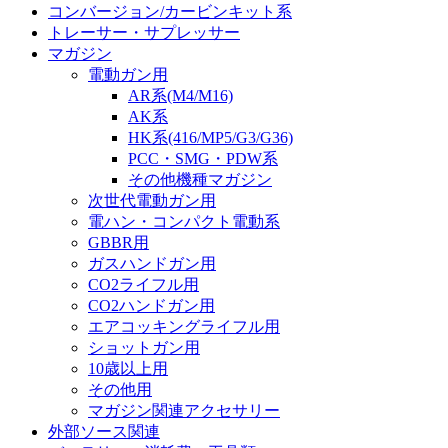
コンバージョン/カービンキット系
トレーサー・サプレッサー
マガジン
電動ガン用
AR系(M4/M16)
AK系
HK系(416/MP5/G3/G36)
PCC・SMG・PDW系
その他機種マガジン
次世代電動ガン用
電ハン・コンパクト電動系
GBBR用
ガスハンドガン用
CO2ライフル用
CO2ハンドガン用
エアコッキングライフル用
ショットガン用
10歳以上用
その他用
マガジン関連アクセサリー
外部ソース関連