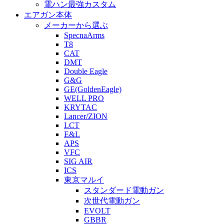
電ハン最強カスタム
エアガン本体
メーカーから選ぶ
SpecnaArms
T8
CAT
DMT
Double Eagle
G&G
GE(GoldenEagle)
WELL PRO
KRYTAC
Lancer/ZION
LCT
E&L
APS
VFC
SIG AIR
ICS
東京マルイ
スタンダード電動ガン
次世代電動ガン
EVOLT
GBBR