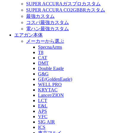
SUPER ACCURAガスブロカスタム
SUPER ACCURA CO2GBBRカスタム
最強カスタム
コスパ最強カスタム
電ハン最強カスタム
エアガン本体
メーカーから選ぶ
SpecnaArms
T8
CAT
DMT
Double Eagle
G&G
GE(GoldenEagle)
WELL PRO
KRYTAC
Lancer/ZION
LCT
E&L
APS
VFC
SIG AIR
ICS
東京マルイ