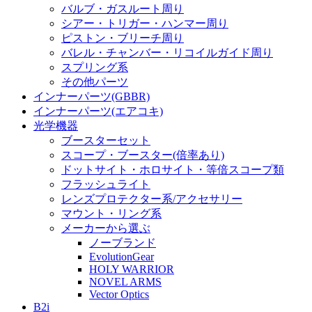
バルブ・ガスルート周り
シアー・トリガー・ハンマー周り
ピストン・ブリーチ周り
バレル・チャンバー・リコイルガイド周り
スプリング系
その他パーツ
インナーパーツ(GBBR)
インナーパーツ(エアコキ)
光学機器
ブースターセット
スコープ・ブースター(倍率あり)
ドットサイト・ホロサイト・等倍スコープ類
フラッシュライト
レンズプロテクター系/アクセサリー
マウント・リング系
メーカーから選ぶ
ノーブランド
EvolutionGear
HOLY WARRIOR
NOVEL ARMS
Vector Optics
B2i