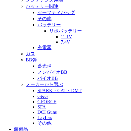
メンテナンス用品
バッテリー関連
セーフティバッグ
その他
バッテリー
リポバッテリー
11.1V
7.4V
充電器
ガス
BB弾
蓄光弾
ノンバイオBB
バイオBB
メーカーから選ぶ
SPARK・CAT・DMT
G&G
GFORCE
SFA
DCI Guns
LayLax
その他
装備品