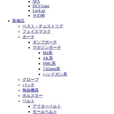
SFA
DCI Guns
LayLax
その他
装備品
ベスト・チェストリグ
フェイスマスク
ポーチ
ダンプポーチ
マガジンポーチ
M4系
AK系
SMG系
7.62mm系
ハンドガン系
グローブ
パッチ
無線機器
ホルスター
ベルト
アウターベルト
モールベルト