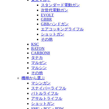
スタンダード電動ガン
次世代電動ガン
EVOLT
GBBR
GBBハンドガン
エアコッキングライフル
ショットガン
その他
KSC
BATON
CARBON8
タナカ
マルゼン
マルシン
その他
機種から選ぶ
マシンガン
スナイパーライフル
バトルライフル
アサルトライフル
ショットガン
SMG・PCC・PDW