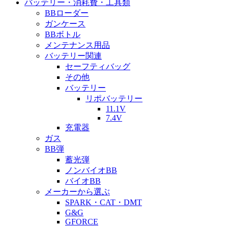
バッテリー・消耗費・工具類
BBローダー
ガンケース
BBボトル
メンテナンス用品
バッテリー関連
セーフティバッグ
その他
バッテリー
リポバッテリー
11.1V
7.4V
充電器
ガス
BB弾
蓄光弾
ノンバイオBB
バイオBB
メーカーから選ぶ
SPARK・CAT・DMT
G&G
GFORCE