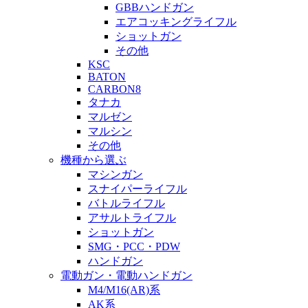
GBBハンドガン
エアコッキングライフル
ショットガン
その他
KSC
BATON
CARBON8
タナカ
マルゼン
マルシン
その他
機種から選ぶ
マシンガン
スナイパーライフル
バトルライフル
アサルトライフル
ショットガン
SMG・PCC・PDW
ハンドガン
電動ガン・電動ハンドガン
M4/M16(AR)系
AK系