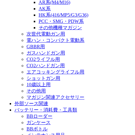
AR系(M4/M16)
AK系
HK系(416/MP5/G3/G36)
PCC・SMG・PDW系
その他機種マガジン
次世代電動ガン用
電ハン・コンパクト電動系
GBBR用
ガスハンドガン用
CO2ライフル用
CO2ハンドガン用
エアコッキングライフル用
ショットガン用
10歳以上用
その他用
マガジン関連アクセサリー
外部ソース関連
バッテリー・消耗費・工具類
BBローダー
ガンケース
BBボトル