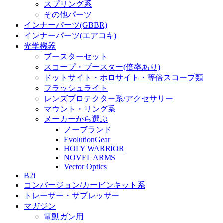
スプリング系
その他パーツ
インナーパーツ(GBBR)
インナーパーツ(エアコキ)
光学機器
ブースターセット
スコープ・ブースター(倍率あり)
ドットサイト・ホロサイト・等倍スコープ類
フラッシュライト
レンズプロテクター系/アクセサリー
マウント・リング系
メーカーから選ぶ
ノーブランド
EvolutionGear
HOLY WARRIOR
NOVEL ARMS
Vector Optics
B2i
コンバージョン/カービンキット系
トレーサー・サプレッサー
マガジン
電動ガン用