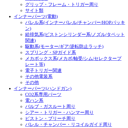
グリップ・フレーム・トリガー周り
サイト類
インナーパーツ(電動)
バレル系(インナーバレル/チャンバー/HOPパッキ
ン)
給排気系(ピストンシリンダー系/ノズル/タペット
関連)
駆動系(モーター/ギア/逆転防止ラッチ)
スプリング・SPガイド系
メカボックス系(メカボ/軸受/シム/セレクタープ
レート等)
電子トリガー関連
その他電装系
その他
インナーパーツ(ハンドガン)
CO2系専用パーツ
電ハン系
バルブ・ガスルート周り
シアー・トリガー・ハンマー周り
ピストン・ブリーチ周り
バレル・チャンバー・リコイルガイド周り