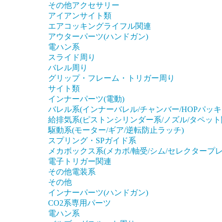
その他アクセサリー
アイアンサイト類
エアコッキングライフル関連
アウターパーツ(ハンドガン)
電ハン系
スライド周り
バレル周り
グリップ・フレーム・トリガー周り
サイト類
インナーパーツ(電動)
バレル系(インナーバレル/チャンバー/HOPパッキ
給排気系(ピストンシリンダー系/ノズル/タペット
駆動系(モーター/ギア/逆転防止ラッチ)
スプリング・SPガイド系
メカボックス系(メカボ/軸受/シム/セレクタープレ
電子トリガー関連
その他電装系
その他
インナーパーツ(ハンドガン)
CO2系専用パーツ
電ハン系