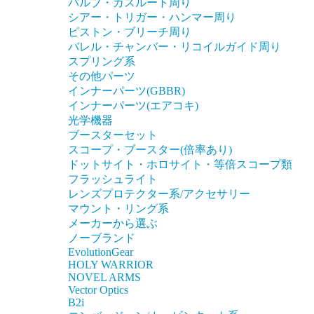
バルブ・ガスルート周り
シアー・トリガー・ハンマー周り
ピストン・ブリーチ周り
バレル・チャンバー・リコイルガイド周り
スプリング系
その他パーツ
インナーパーツ(GBBR)
インナーパーツ(エアコキ)
光学機器
ブースターセット
スコープ・ブースター(倍率あり)
ドットサイト・ホロサイト・等倍スコープ類
フラッシュライト
レンズプロテクター系/アクセサリー
マウント・リング系
メーカーから選ぶ
ノーブランド
EvolutionGear
HOLY WARRIOR
NOVEL ARMS
Vector Optics
B2i