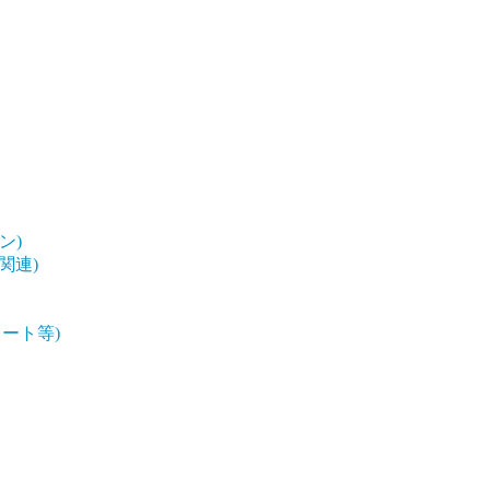
ン)
関連)
ート等)