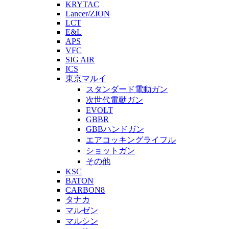
KRYTAC
Lancer/ZION
LCT
E&L
APS
VFC
SIG AIR
ICS
東京マルイ
スタンダード電動ガン
次世代電動ガン
EVOLT
GBBR
GBBハンドガン
エアコッキングライフル
ショットガン
その他
KSC
BATON
CARBON8
タナカ
マルゼン
マルシン