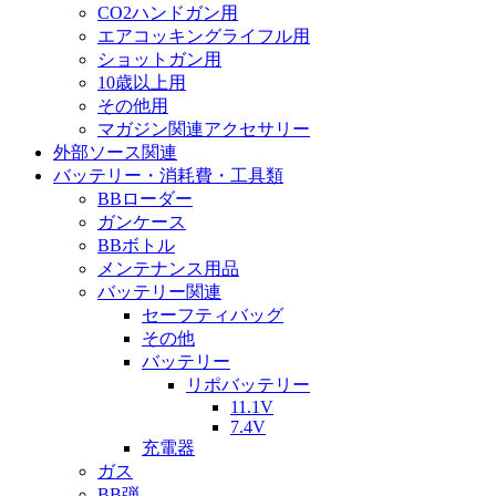
CO2ハンドガン用
エアコッキングライフル用
ショットガン用
10歳以上用
その他用
マガジン関連アクセサリー
外部ソース関連
バッテリー・消耗費・工具類
BBローダー
ガンケース
BBボトル
メンテナンス用品
バッテリー関連
セーフティバッグ
その他
バッテリー
リポバッテリー
11.1V
7.4V
充電器
ガス
BB弾