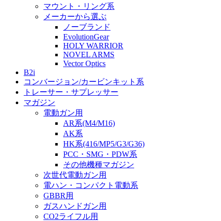
マウント・リング系
メーカーから選ぶ
ノーブランド
EvolutionGear
HOLY WARRIOR
NOVEL ARMS
Vector Optics
B2i
コンバージョン/カービンキット系
トレーサー・サプレッサー
マガジン
電動ガン用
AR系(M4/M16)
AK系
HK系(416/MP5/G3/G36)
PCC・SMG・PDW系
その他機種マガジン
次世代電動ガン用
電ハン・コンパクト電動系
GBBR用
ガスハンドガン用
CO2ライフル用