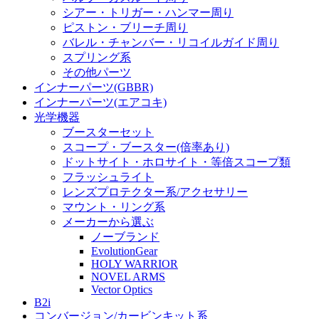
シアー・トリガー・ハンマー周り
ピストン・ブリーチ周り
バレル・チャンバー・リコイルガイド周り
スプリング系
その他パーツ
インナーパーツ(GBBR)
インナーパーツ(エアコキ)
光学機器
ブースターセット
スコープ・ブースター(倍率あり)
ドットサイト・ホロサイト・等倍スコープ類
フラッシュライト
レンズプロテクター系/アクセサリー
マウント・リング系
メーカーから選ぶ
ノーブランド
EvolutionGear
HOLY WARRIOR
NOVEL ARMS
Vector Optics
B2i
コンバージョン/カービンキット系