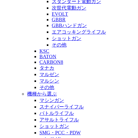
スタンダード電動ガン
次世代電動ガン
EVOLT
GBBR
GBBハンドガン
エアコッキングライフル
ショットガン
その他
KSC
BATON
CARBON8
タナカ
マルゼン
マルシン
その他
機種から選ぶ
マシンガン
スナイパーライフル
バトルライフル
アサルトライフル
ショットガン
SMG・PCC・PDW