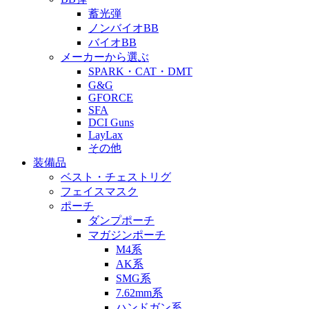
蓄光弾
ノンバイオBB
バイオBB
メーカーから選ぶ
SPARK・CAT・DMT
G&G
GFORCE
SFA
DCI Guns
LayLax
その他
装備品
ベスト・チェストリグ
フェイスマスク
ポーチ
ダンプポーチ
マガジンポーチ
M4系
AK系
SMG系
7.62mm系
ハンドガン系