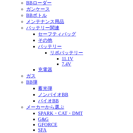
BBローダー
ガンケース
BBボトル
メンテナンス用品
バッテリー関連
セーフティバッグ
その他
バッテリー
リポバッテリー
11.1V
7.4V
充電器
ガス
BB弾
蓄光弾
ノンバイオBB
バイオBB
メーカーから選ぶ
SPARK・CAT・DMT
G&G
GFORCE
SFA