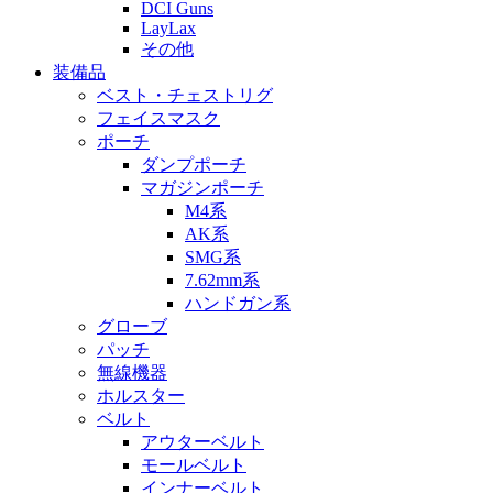
DCI Guns
LayLax
その他
装備品
ベスト・チェストリグ
フェイスマスク
ポーチ
ダンプポーチ
マガジンポーチ
M4系
AK系
SMG系
7.62mm系
ハンドガン系
グローブ
パッチ
無線機器
ホルスター
ベルト
アウターベルト
モールベルト
インナーベルト