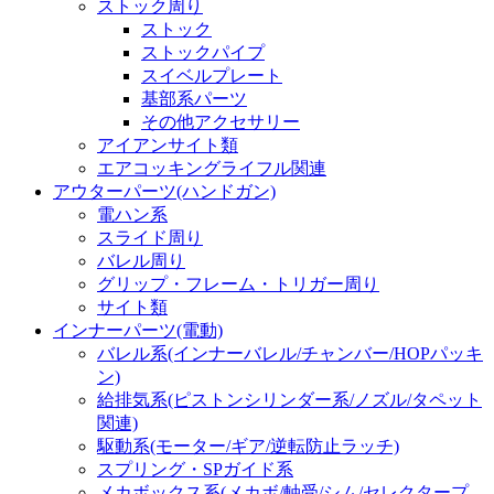
ストック周り
ストック
ストックパイプ
スイベルプレート
基部系パーツ
その他アクセサリー
アイアンサイト類
エアコッキングライフル関連
アウターパーツ(ハンドガン)
電ハン系
スライド周り
バレル周り
グリップ・フレーム・トリガー周り
サイト類
インナーパーツ(電動)
バレル系(インナーバレル/チャンバー/HOPパッキ
ン)
給排気系(ピストンシリンダー系/ノズル/タペット
関連)
駆動系(モーター/ギア/逆転防止ラッチ)
スプリング・SPガイド系
メカボックス系(メカボ/軸受/シム/セレクタープ