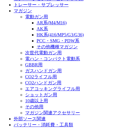
トレーサー・サプレッサー
マガジン
電動ガン用
AR系(M4/M16)
AK系
HK系(416/MP5/G3/G36)
PCC・SMG・PDW系
その他機種マガジン
次世代電動ガン用
電ハン・コンパクト電動系
GBBR用
ガスハンドガン用
CO2ライフル用
CO2ハンドガン用
エアコッキングライフル用
ショットガン用
10歳以上用
その他用
マガジン関連アクセサリー
外部ソース関連
バッテリー・消耗費・工具類