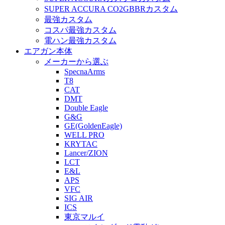
SUPER ACCURA CO2GBBRカスタム
最強カスタム
コスパ最強カスタム
電ハン最強カスタム
エアガン本体
メーカーから選ぶ
SpecnaArms
T8
CAT
DMT
Double Eagle
G&G
GE(GoldenEagle)
WELL PRO
KRYTAC
Lancer/ZION
LCT
E&L
APS
VFC
SIG AIR
ICS
東京マルイ