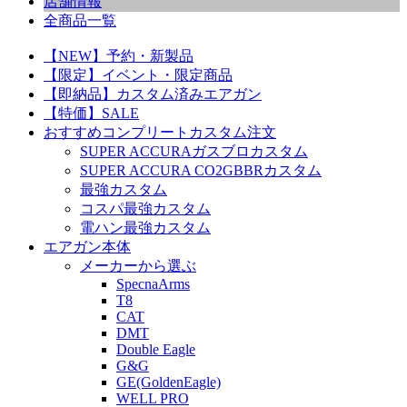
店舗情報
全商品一覧
【NEW】予約・新製品
【限定】イベント・限定商品
【即納品】カスタム済みエアガン
【特価】SALE
おすすめコンプリートカスタム注文
SUPER ACCURAガスブロカスタム
SUPER ACCURA CO2GBBRカスタム
最強カスタム
コスパ最強カスタム
電ハン最強カスタム
エアガン本体
メーカーから選ぶ
SpecnaArms
T8
CAT
DMT
Double Eagle
G&G
GE(GoldenEagle)
WELL PRO