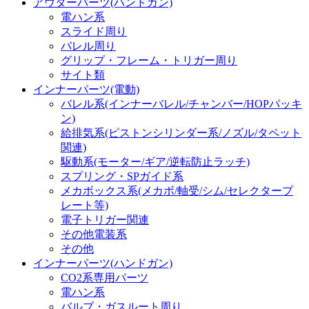
アウターパーツ(ハンドガン)
電ハン系
スライド周り
バレル周り
グリップ・フレーム・トリガー周り
サイト類
インナーパーツ(電動)
バレル系(インナーバレル/チャンバー/HOPパッキ
ン)
給排気系(ピストンシリンダー系/ノズル/タペット
関連)
駆動系(モーター/ギア/逆転防止ラッチ)
スプリング・SPガイド系
メカボックス系(メカボ/軸受/シム/セレクタープ
レート等)
電子トリガー関連
その他電装系
その他
インナーパーツ(ハンドガン)
CO2系専用パーツ
電ハン系
バルブ・ガスルート周り